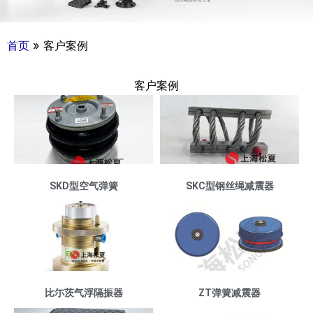
首页
»
客户案例
客户案例
P
P
P
a
a
a
g
g
g
e
e
e
SKD型空气弹簧
SKC型钢丝绳减震器
比尓茨气浮隔振器
ZT弹簧减震器