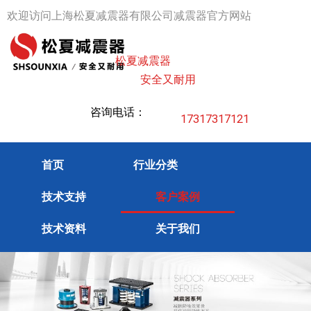
跳
欢迎访问上海松夏减震器有限公司减震器官方网站
至
内
松夏减震器
容
安全又耐用
咨询电话：
17317317121
首页
行业分类
技术支持
客户案例
技术资料
关于我们