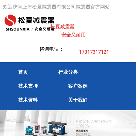
跳
欢迎访问上海松夏减震器有限公司减震器官方网站
至
内
松夏减震器
容
安全又耐用
咨询电话：
17317317121
首页
行业分类
技术支持
客户案例
技术资料
关于我们