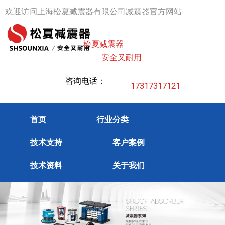
跳
欢迎访问上海松夏减震器有限公司减震器官方网站
至
内
松夏减震器
容
安全又耐用
咨询电话：
17317317121
首页
行业分类
技术支持
客户案例
技术资料
关于我们