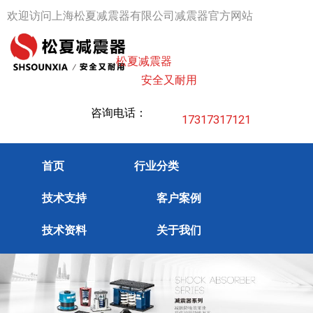
跳
欢迎访问上海松夏减震器有限公司减震器官方网站
至
内
松夏减震器
容
安全又耐用
咨询电话：
17317317121
首页
行业分类
技术支持
客户案例
技术资料
关于我们