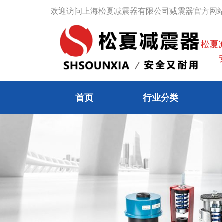
跳
欢迎访问上海松夏减震器有限公司减震器官方网
至
内
松夏
容
安
首页
行业分类