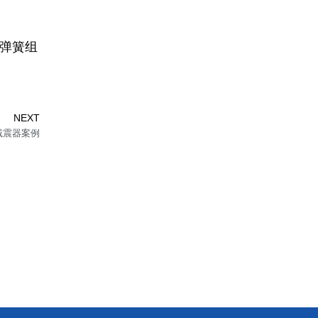
组弹簧组
Next
NEXT
减震器案例