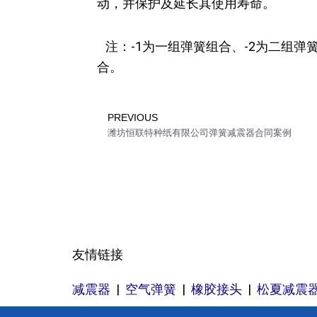
动，并保护及延长其使用寿命。
注：-1为一组弹簧组合、-2为二组弹簧
合。
Prev
PREVIOUS
潍坊恒联特种纸有限公司弹簧减震器合同案例
友情链接
减震器
|
空气弹簧
|
橡胶接头
|
松夏减震