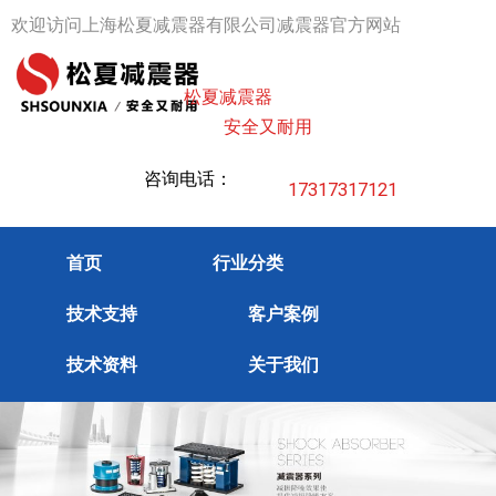
跳
欢迎访问上海松夏减震器有限公司减震器官方网站
至
内
松夏减震器
容
安全又耐用
咨询电话：
17317317121
首页
行业分类
技术支持
客户案例
技术资料
关于我们