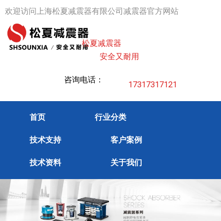
跳
欢迎访问上海松夏减震器有限公司减震器官方网站
至
内
松夏减震器
容
安全又耐用
咨询电话：
17317317121
首页
行业分类
技术支持
客户案例
技术资料
关于我们