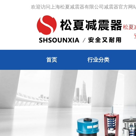
跳
欢迎访问上海松夏减震器有限公司减震器官方网
至
内
松夏
容
安
首页
行业分类