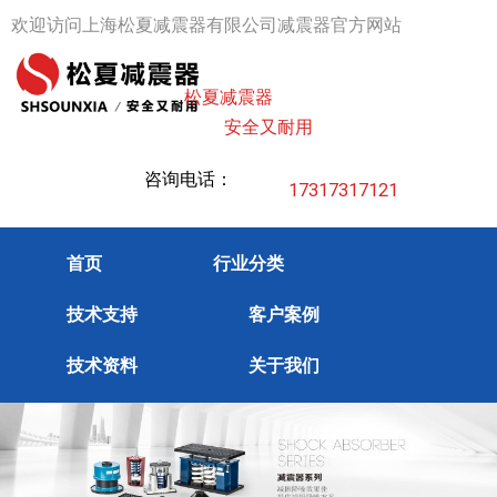
跳
欢迎访问上海松夏减震器有限公司减震器官方网站
至
内
松夏减震器
容
安全又耐用
咨询电话：
17317317121
首页
行业分类
技术支持
客户案例
技术资料
关于我们