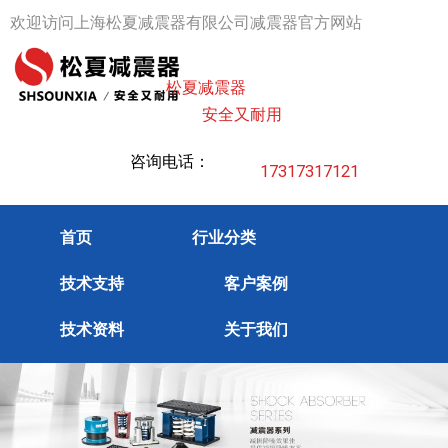
跳
欢迎访问上海松夏减震器有限公司减震器官方网站
至
内
松夏减震器
容
安全又耐用
咨询电话：
17317317121
首页
行业分类
技术支持
客户案例
技术资料
关于我们