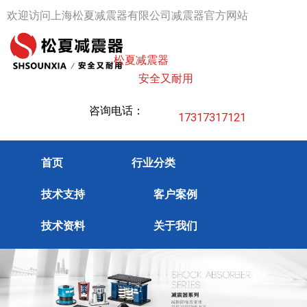
跳
欢迎访问上海松夏减震器有限公司减震器官方网站
至
内
松夏减震器
容
安全又耐用
咨询电话：
17317317121
首页
行业分类
技术支持
客户案例
技术资料
关于我们