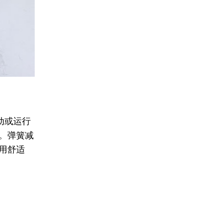
动或运行
。弹簧减
用舒适