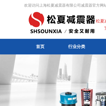
跳
欢迎访问上海松夏减震器有限公司减震器官方网
至
内
松夏
容
安
首页
行业分类