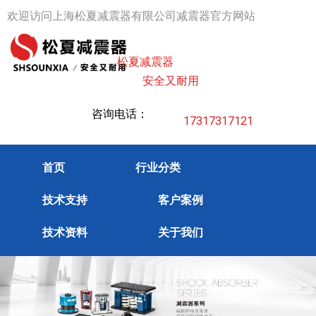
跳
欢迎访问上海松夏减震器有限公司减震器官方网站
至
内
松夏减震器
容
安全又耐用
咨询电话：
17317317121
首页
行业分类
技术支持
客户案例
技术资料
关于我们