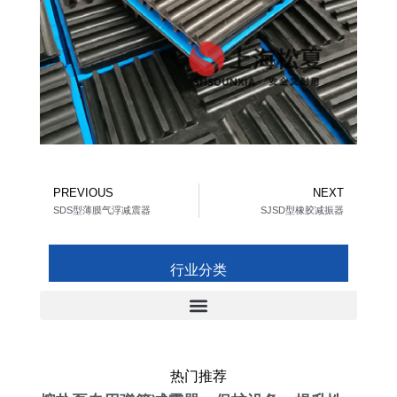
Prev
Ne
PREVIOUS
NEXT
SDS型薄膜气浮减震器
SJSD型橡胶减振器
行业分类
热门推荐