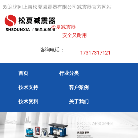
跳
欢迎访问上海松夏减震器有限公司减震器官方网站
至
内
松夏减震器
容
安全又耐用
咨询电话：
17317317121
首页
行业分类
技术支持
客户案例
技术资料
关于我们