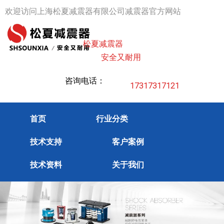
跳
欢迎访问上海松夏减震器有限公司减震器官方网站
至
内
松夏减震器
容
安全又耐用
咨询电话：
17317317121
首页
行业分类
技术支持
客户案例
技术资料
关于我们